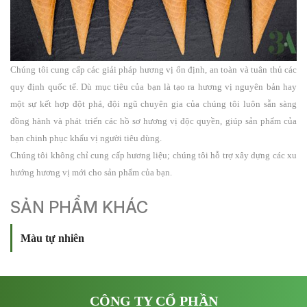
Chúng tôi cung cấp các giải pháp hương vị ổn định, an toàn và tuân thủ các
quy định quốc tế. Dù mục tiêu của bạn là tạo ra hương vị nguyên bản hay
một sự kết hợp đột phá, đội ngũ chuyên gia của chúng tôi luôn sẵn sàng
đồng hành và phát triển các hồ sơ hương vị độc quyền, giúp sản phẩm của
bạn chinh phục khẩu vị người tiêu dùng.
Chúng tôi không chỉ cung cấp hương liệu; chúng tôi hỗ trợ xây dựng các xu
hướng hương vị mới cho sản phẩm của bạn.
SẢN PHẨM KHÁC
Màu tự nhiên
CÔNG TY CỔ PHẦN