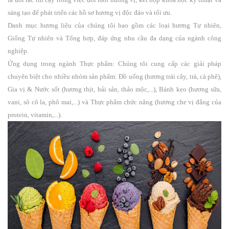
sáng tạo để phát triển các hồ sơ hương vị độc đáo và tối ưu.
Danh mục hương liệu của chúng tôi bao gồm các loại hương Tự nhiên,
Giống Tự nhiên và Tổng hợp, đáp ứng nhu cầu đa dạng của ngành công
nghiệp.
Ứng dụng trong ngành Thực phẩm: Chúng tôi cung cấp các giải pháp
chuyên biệt cho nhiều nhóm sản phẩm: Đồ uống (hương trái cây, trà, cà phê),
Gia vị & Nước sốt (hương thịt, hải sản, thảo mộc,...), Bánh kẹo (hương sữa,
vani, sô cô la, phô mai,...) và Thực phẩm chức năng (hương che vị đắng của
protein, vitamin,...).