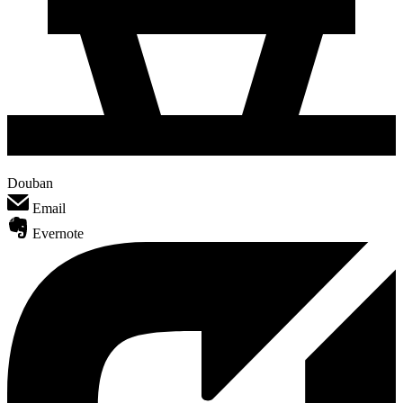
Douban
Email
Evernote