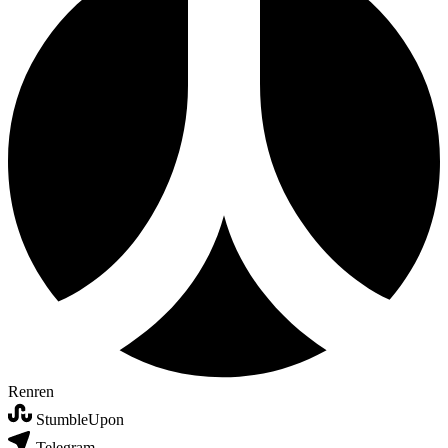
Renren
StumbleUpon
Telegram