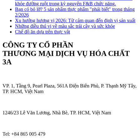
khỏe đường ruột trong kỷ nguyên F&B chức năng.
Bạn có bỏ lỡ? 5 sản phẩm thực phẩm "phải biết" trong tháng
2/2026
Xu hướng hương vị 2026: Từ cảm quan đến định vị sản xuất
Những điều thú vị về màu sắc trái cây và sức khỏe
Chế độ ăn dựa trên thực vật
CÔNG TY CỔ PHẦN
THƯƠNG MẠI DỊCH VỤ HÓA CHẤT
3A
VP. 1, Tầng 9, Pearl Plaza, 561A Điện Biên Phủ, P. Thạnh Mỹ Tây,
TP. HCM, Việt Nam
1246/23 Lê Văn Lương, Nhà Bè, TP. HCM, Việt Nam
Tel: +84 865 005 479