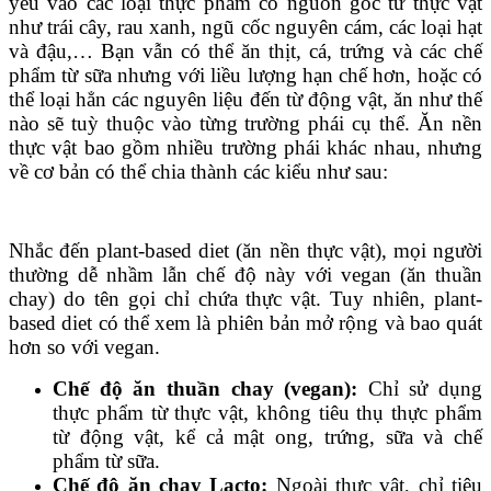
yếu vào các loại thực phẩm có nguồn gốc từ thực vật
như trái cây, rau xanh, ngũ cốc nguyên cám, các loại hạt
và đậu,… Bạn vẫn có thể ăn thịt, cá, trứng và các chế
phẩm từ sữa nhưng với liều lượng hạn chế hơn, hoặc có
thể loại hẳn các nguyên liệu đến từ động vật, ăn như thế
nào sẽ tuỳ thuộc vào từng trường phái cụ thể. Ăn nền
thực vật bao gồm nhiều trường phái khác nhau, nhưng
về cơ bản có thể chia thành các kiểu như sau:
Nhắc đến plant-based diet (ăn nền thực vật), mọi người
thường dễ nhầm lẫn chế độ này với vegan (ăn thuần
chay) do tên gọi chỉ chứa thực vật. Tuy nhiên, plant-
based diet có thể xem là phiên bản mở rộng và bao quát
hơn so với vegan.
Chế độ ăn thuần chay (vegan):
Chỉ sử dụng
thực phẩm từ thực vật, không tiêu thụ thực phẩm
từ động vật, kể cả mật ong, trứng, sữa và chế
phẩm từ sữa.
Chế độ ăn chay Lacto:
Ngoài thực vật, chỉ tiêu