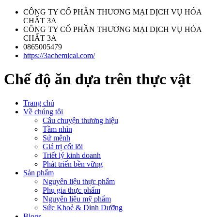
CÔNG TY CỔ PHẦN THƯƠNG MẠI DỊCH VỤ HÓA
CHẤT 3A
CÔNG TY CỔ PHẦN THƯƠNG MẠI DỊCH VỤ HÓA
CHẤT 3A
0865005479
https://3achemical.com/
Chế độ ăn dựa trên thực vật
Trang chủ
Về chúng tôi
Câu chuyện thương hiệu
Tầm nhìn
Sứ mệnh
Giá trị cốt lõi
Triết lý kinh doanh
Phát triển bền vững
Sản phẩm
Nguyên liệu thực phẩm
Phụ gia thực phẩm
Nguyên liệu mỹ phẩm
Sức Khoẻ & Dinh Dưỡng
Blogs