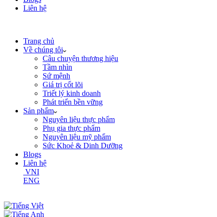
Liên hệ
Trang chủ
Về chúng tôi
Câu chuyện thương hiệu
Tầm nhìn
Sứ mệnh
Giá trị cốt lõi
Triết lý kinh doanh
Phát triển bền vững
Sản phẩm
Nguyên liệu thực phẩm
Phụ gia thực phẩm
Nguyên liệu mỹ phẩm
Sức Khoẻ & Dinh Dưỡng
Blogs
Liên hệ
VNI
ENG