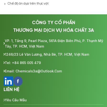
Chế độ ăn dựa trên thực vật
CÔNG TY CỔ PHẦN
THƯƠNG MẠI DỊCH VỤ HÓA CHẤT 3A
VP. 1, Tầng 9, Pearl Plaza, 561A Điện Biên Phủ, P. Thạnh Mỹ
Tây, TP. HCM, Việt Nam
1246/23 Lê Văn Lương, Nhà Bè, TP. HCM, Việt Nam
Tel: +84 865 005 479
Email: Chemicals3a@outlook.com
LIÊN HỆ
Yêu Cầu Mẫu