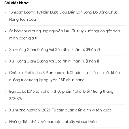
Bài viết khác:
"Shroom Boom”: Từ Nấm Dược Liệu Đến Làn Sóng Đồ Uống Chức
Năng Toàn Cầu
Số hóa chuỗi cung ứng nguyên liệu: Từ truy xuất nguồn gốc đến
minh bạch giá trị.
Xu Hướng Giảm Đường Với Góc Nhìn Phân Tử (Phần 2)
Xu Hướng Giảm Đường Với Góc Nhìn Phân Tử (Phần 1)
Chất xơ, Prebiotics & Plant-based: Chuẩn mực mới cho sức khỏe
đường ruột trong kỷ nguyên F&B chức năng.
Bạn có bỏ lỡ? 5 sản phẩm thực phẩm "phải biết" trong tháng
2/2026
Xu hướng hương vị 2026: Từ cảm quan đến định vị sản xuất
Những điều thú vị về màu sắc trái cây và sức khỏe