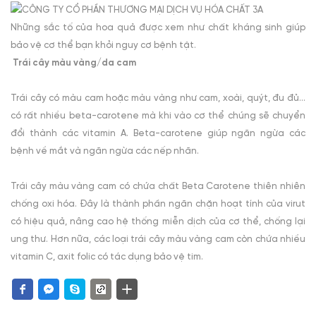
Những sắc tố của hoa quả được xem như chất kháng sinh giúp
bảo vệ cơ thể bạn khỏi nguy cơ bệnh tật.
Trái cây màu vàng/da cam
Trái cây có màu cam hoặc màu vàng như cam, xoài, quýt, đu đủ…
có rất nhiều beta-carotene mà khi vào cơ thể chúng sẽ chuyển
đổi thành các vitamin A. Beta-carotene giúp ngăn ngừa các
bệnh về mắt và ngăn ngừa các nếp nhăn.
Trái cây màu vàng cam có chứa chất Beta Carotene thiên nhiên
chống oxi hóa. Đây là thành phần ngăn chặn hoạt tính của virut
có hiệu quả, nâng cao hệ thống miễn dịch của cơ thể, chống lại
ung thư. Hơn nữa, các loại trái cây màu vàng cam còn chứa nhiều
vitamin C, axit folic có tác dụng bảo vệ tim.